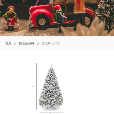
首页
ꄲ
植绒圣诞树
ꄲ
植绒树无灯款
Product
Details