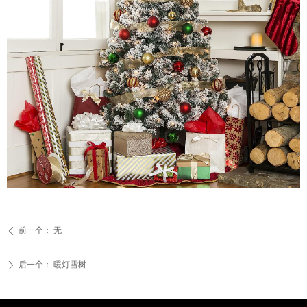
前一个：
无
ꄴ
后一个：
暖灯雪树
ꄲ