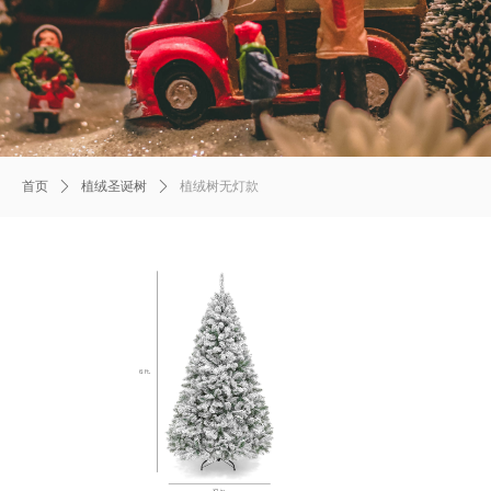
首页
ꄲ
植绒圣诞树
ꄲ
植绒树无灯款
Product
Details