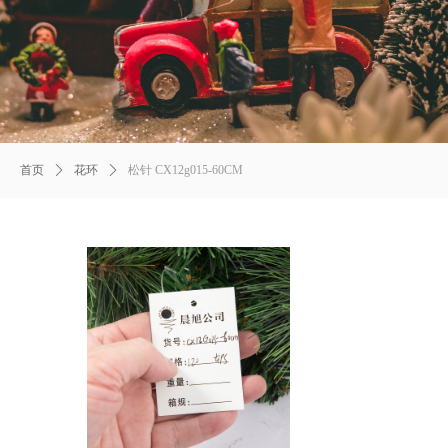
首页
ꄲ
花环
ꄲ
松针 CX12g015-60CM
Product
Details