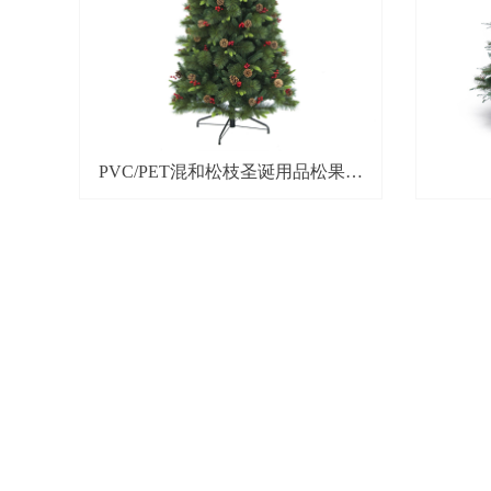
PVC/PET混和松枝圣诞用品松果红
果NSYT-7