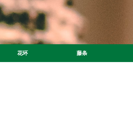
花环
藤条